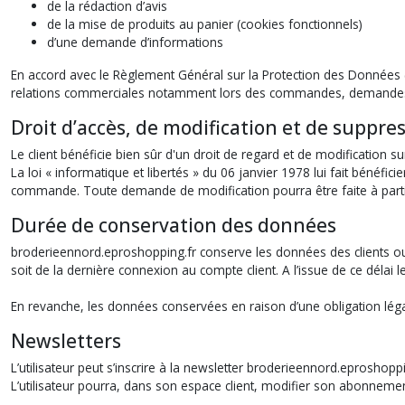
de la rédaction d’avis
de la mise de produits au panier (cookies fonctionnels)
d’une demande d’informations
En accord avec le Règlement Général sur la Protection des Données 
relations commerciales notamment lors des commandes, demandes d’in
Droit d’accès, de modification et de suppre
Le client bénéficie bien sûr d'un droit de regard et de modification 
La loi « informatique et libertés » du 06 janvier 1978 lui fait bénéfi
commande. Toute demande de modification pourra être faite à partir d
Durée de conservation des données
broderieennord.eproshopping.fr conserve les données des clients ou
soit de la dernière connexion au compte client. A l’issue de ce délai 
En revanche, les données conservées en raison d’une obligation lég
Newsletters
L’utilisateur peut s’inscrire à la newsletter broderieennord.eprosho
L’utilisateur pourra, dans son espace client, modifier son abonnement