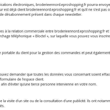
ations électroniques, broderieennord.eproshopping.fr pourra envoyer d
ur est déjà client broderieennord.eproshopping.fr et qu’il ne s’est pas 
lien de désabonnement présent dans chaque newsletter.
es à la relation commerciale entre broderieennord.eproshopping.fr et le
hage téléphonique « Bloctel », sur laquelle vous pouvez vous inscrire s
 portable du client pour la gestion des commandes et peut également l’
s pouvez demander que toutes les données vous concernant soient effac
ormulaire de l’espace client.
 afin d’éviter qu’une tierce personne intervienne en votre nom.
e la visite d'un site ou de la consultation d'une publicité. Ils ont nota
és.