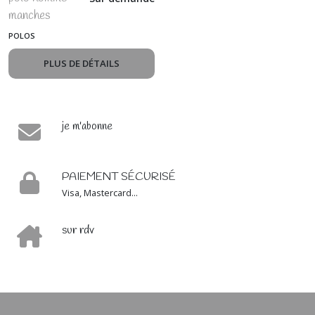
manches
longues
POLOS
PLUS DE DÉTAILS
je m'abonne
PAIEMENT SÉCURISÉ
Visa, Mastercard...
sur rdv